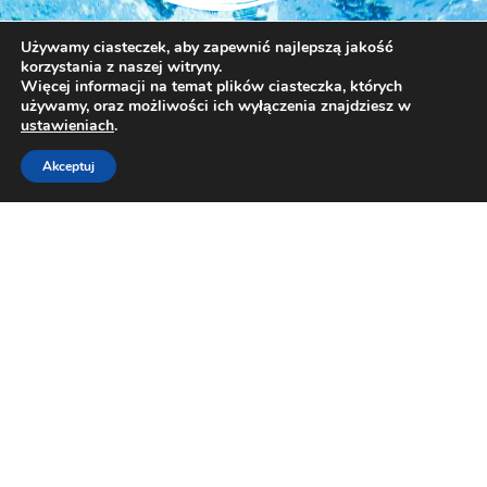
Używamy ciasteczek, aby zapewnić najlepszą jakość
korzystania z naszej witryny.
Więcej informacji na temat plików ciasteczka, których
używamy, oraz możliwości ich wyłączenia znajdziesz w
ustawieniach
.
Akceptuj
+48 509 854 425
+48 608 570 846
aquarius@aquariusfit.pl
kostarskiandrzej@gmail.com
OBOZY
OBOZY LETNIE